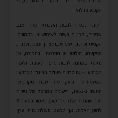
הגדרת המונח "מכר" בסעיף 1 לחוק מע"מ
הקובע כדלהלן:
"לענין נכס ‑ לרבות השכרתו, מקחו אגב
שכירות, הקניית רשות לשימוש בו בתמורה,
הקניית זכות בו, שימוש בו לצורך עצמי, ולרבות
הפקעתו, חילוטו או החרמתו, בתמורה, וכן
נתינתו במתנה לרבות מתנה לעובד, ולענין
מקרקעין ‑ גם לרבות פעולה באיגוד מקרקעין
כמשמעותה בחוק מס שבח מקרקעין,
התשכ"ג‑1963, ורישומם בבורסה של ניירות
ערך שהנפיק אגוד מקרקעין, כאמור בסעיף 8
לחוק האמור, אך למעט פעולה בנייר ערך