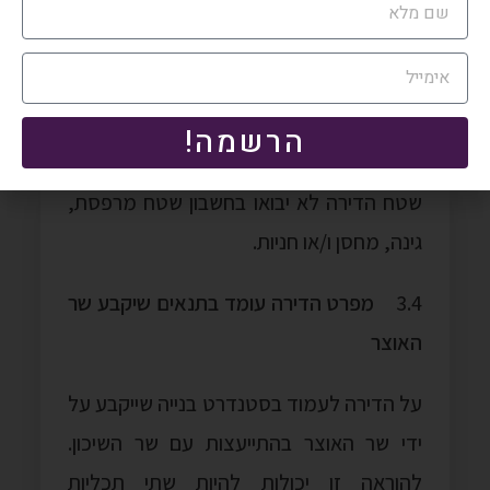
להלן, תנאי נוסף הינו, כי פורסם ערך מטר
מרובע דירתי לגוש בו מצויה הדירה.
3.3
שטח
הדירה
הוא בין 60 מ"ר ל‑140 מ"ר
הרשמה!
יצוין כי לאור הגדרת המחיר דלעיל, בחישוב
שטח הדירה לא יבואו בחשבון שטח מרפסת,
גינה, מחסן ו/או חניות.
3.4
מפרט
הדירה
עומד בתנאים שיקבע שר
האוצר
על הדירה לעמוד בסטנדרט בנייה שייקבע על
ידי שר האוצר בהתייעצות עם שר השיכון.
להוראה זו יכולות להיות שתי תכליות