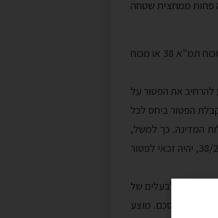
דשות בניינית שחל בהן פטור ממס לפי פרק חמישי 5, מוצע להרחיב את הפטור על
 קבלת הפטור ביחס לכל
ות המדינה. כך למשל,
בעלים של 3 דירות בבניין שמקבל כנגדן 3 דירות חדשות במסגרת פרויקט תמ"א 38/2, יהיה זכאי לפטור
ר לא יינתן לבעלים של
ב בתקופה של 24 חודשים לפני החתימה על ההסכם. מוצע
 היה
זכאי לפטור אילו
כר את הדירה, ובכפוף לכך שההעברה נעשתה בתקופה המתחילה 12 חודשים לפני המועד שבו
עסקאות באותו בניין.