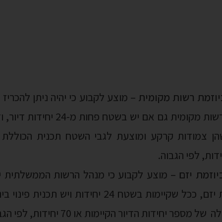
וזמת רשות מקומית
– מוצע לקבוע כי יהיה ניתן להכריז ע
עיבוי בינוי על פי בקשת רשות מקומית 
 דיור שהן צמודות קרקע ומוצעת לגבי השטח תכנית הכול
וזמת יזם
– מוצע לקבוע כי מנהל הרשות הממשלתית יה
מתחם פינוי בינוי לבקשת יזם, ככל שקיימות בשטח 24 יח
ידות הדיור הקיימות או 70 יחידות, לפי הגבוה מביניהם.
ישור הרשות המקומית למתן הכרזה – הן לפי בקשת רשות 
ו הועדה המקומית נתנה את הסכמתה או המליצה בפני מ
אל תפספסו!
רשמו לעלון המשפטי החודש
לתת אישור מקדמי לבקשת יזם תהא ביחס לשטח שיש לגבי