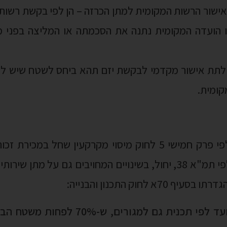
קומית.
הרשמה
מוצע לקבוע כי הפטור לפי פרק חמישי 5 לחוק מיסוי מקרקעין ש
מושפעת מזכויות בנייה לפי תמ"א 38, יחול, בשינויים המחויבים גם על
א לחוק התכנון והבנייה:
"בנין הנמצא במגרש המיועד לפי תכנית גם ל
 זה לשטחי שירות למגורים, ושמתקיימים בו כל אלה:
 י"ב בטבת התש"ם (1 בינואר 1980);