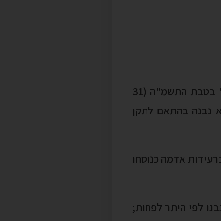
(ב) ניתן היתר לבנייתו בין יום י"ב בטבת התש"ם (1 בינואר 1980) ליום ז' בטבת התשמ"ה (31
תנה חוות דעת מהנדס מבנים כהגדרתו בסעיף 266ג1 כי לא נבנה בהתאם לתקן
ברעידות אדמה כנוסחו
בנו לפי היתר לפחות;
ה פחות ממחצית שטחה
" – בניה והריסה או חיזוק של בניין מכוח תמ"א 38 או מכוח