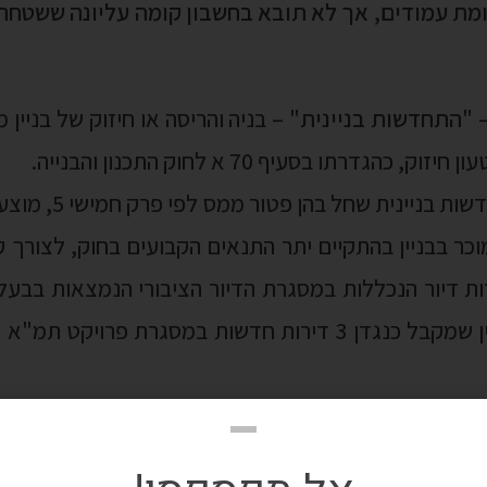
גדרתו בסעיף 70 א לחוק התכנון והבנייה.
ביחס לעסקאות של התח
וכר בבניין בהתקיים יתר התנאים הקבועים בחוק, לצורך
ות דיור הנכללות במסגרת הדיור הציבורי הנמצאות בבעל
 זכויות שהועברו במתנה מקרוב – כיום קובע החוק כי הפטו
דירה אשר קיבל את הזכויות בה בהעברה מקרו
א יחול במכירת הדירה על ידי הקרוב, רק אם המעביר
לא
הוא היה מו
די אחד מבעלי הדירות במקבץ, וסופה ביום המכירה של ה
וכר ואת הקרוב כמוכר אחד.