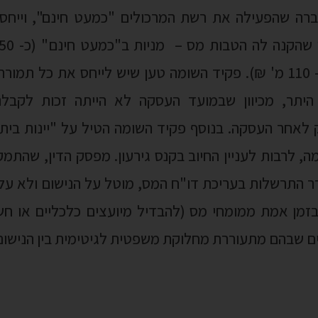
חברה שהפעילה את רשת המרכולים "כמעט חינם", וייחס
מענקים שונים מספקים (כ- 110 מ' ₪). פקיד השומה טען שיש לייחס את
 היתר, מכיוון שבמועד העסקה לא הייתה זכות לקב
אחר העסקה. בנוסף פקיד השומה הטיל על "יינות ביתן"
 לרבות לעניין החיוב בקנס גירעון. מפסק הדין, שהתמקד
ר התרשלות בעריכת דו"ח המס, מוטל על הנישום ולא על פ
ן אמת ממומחי מס (להבדיל מיועצים כלכליים או חשבו
ם שבהם מתעוררת מחלוקת משפטית לגיטימית בין הנישום