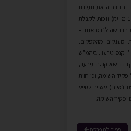
ה בדיווחיה את תמורת
הרכישה לשני נכסים באופן שהקנה לה הטבות מס – מניות ב"כמעט חינם" (כ- 150 מ' ₪) וזכות לקבלת
 כל תמורת הרכישה לנכס אחד –
לת מענקים מהספקים,
 קנס גירעון. ביהמ"ש
 בנושא קנס הגירעון,
קיד השומה, וכי חוות
נאיים) עשויה לסייע
 ופקיד השומה.
פנייה למפרסם