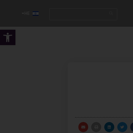
HE
EN
פתח