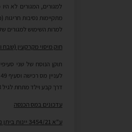
למגורים, המגורים לא היו כ
מתקיימות נסיבות חריגות (
למרות השימוש למגורים שלא
חוק מיסוי מקרקעין (שבח ורכישה) (תיקו
ל
דרך קבע וילד מתחת לגיל 18 שהוא נשוי, גם ילד יתום מאחד או משני הוריו.
עדכונים במס הכנסה
ע"א 3454/21 יינות ביתן נ' פקיד שומה אשקלון – חיוב בקנס גירעון