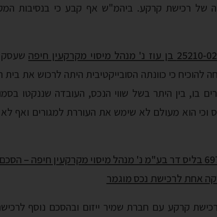
ה של רכישת קרקע. ביהמ"ש אף קבע כי בנסיבות המ
שעסק בנ
ה להוכיח כי כוונתה הסובייקטיבית היתה לרכוש את בית 
ם בו, בין היתר בשל שווי הנכס, העובדה שננקטו בסמו
כס וכי הוא מעולם לא שימש את העוררת למגורים ואף לא
ו"ע (מחוזי חי') 69745-02-20 בליס דר בע"מ נ' מנהל מיסוי מקרקעין חי
קה אחת לרכישת נכס מוגמר
ישת קרקע עם חברת שמיר ייזום ובהסכם נוסף לרכישת 