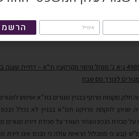
נקבע כי לא קיימת בדין זכות להשיג על שומה עצמית שה
רק באמצעות בקשה לתיקון השומה העצמית; גם לגופו ש
הרשמה
ו נכנס מוגמר במסגרת קבוצת רכישה; גם טענה להיוון נ
ו"ע (מחוזי ת"א) 49897-11-21 גיא נ' מנהל מיסוי מקרקעין ת"א – דחיי
מגורים לצורך מס שבח
נכס שהיווה חלק מקומת מרתף בבניין מגורים בת"א ושימש למגו
יה שניתן להקמת פרויקט תמ"א בבניין לא נכלל הנכס ב
על מכירת הנכס הצהיר העורר על מכירת דירת מגורים מז
מ"ש קבע כי ממכלול הראיות עולה כי הנכס אינו דירת מ