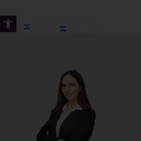
פתח
HE
HE
EN