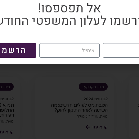
אל תפספסו!
מע"מ מיסוי אופציות
,
ועדת ערר מס הכנסה
,
מיסוי מקרקעין
,
מיסוי עסקי טופס 150
,
מס רכיש
 פנסיונית הוצאות שיווק
,
תיקוני חקיקה פטור ממס
רשמו לעלון המשפטי החודש
מכירת דירת מגורים
ע
הרשמה
מיסוי מקרקעין
מיסוי מ
12 ספט 2024
12 ספט 2024
הטבת מס לעולים חדשים: מה
השתנה לאחר התיקון לחוק?
החלופות
רעידות
מאת: עו"ד רוני מולה
מאת: עו"ד
קרא עוד
קרא עו