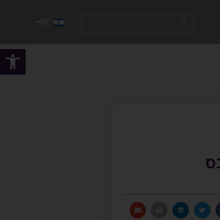
HE
EN
פתח
ס