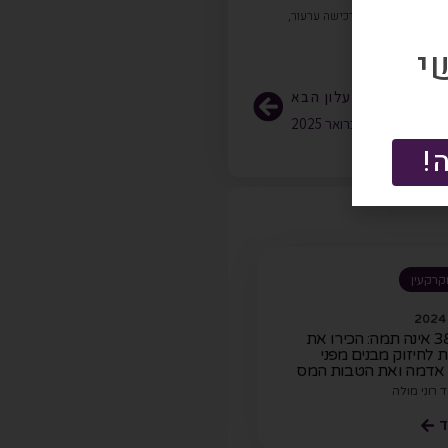
ה דירה שנייה
,
מס רכישה ערעור
,
י
לעלון הבא
דכוני פסיקה – פברואר 2025
!
קרקעין
תמ"א 38 אינה תמה: הכירו את
 לחיזוק מבנים מפני
 אדמה ואת הטבות המס
 רוני מולה
ד