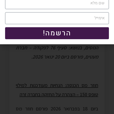
מניות, ומבהיר אילו חברות נחשבות כחברות
שיש לציבור עניין ממשי בהן ואילו לא לפי גישת
רשות המסים.
הרשמה!
חוזר מס הכנסה מספר 01/2026, רשות
המסים, בנושא: סעיף 76 לפקודה – חברת
מעטים, פורסם ביום 20 ינואר 2026.
חוזר מס הכנסה: הנחיות מעודכנות למילוי
טופס 150 – הצהרה על החזקה בחברה זרה
ביום 18 בפברואר 2026 פורסם חוזר מס