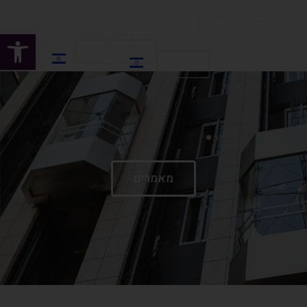
פתח
HE
HE
EN
מאמרים