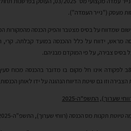
 בסיס צבירה, על פי המוקדם מבניהם.
צבירה וזו גם שיטת הדיווח הנהוגה על ידו לאותן הכנסות 
חי שערוך), התשפ"ה-2025
לפי הגדרת "רווחי שערוך" בסעיף 100א1(א) לפקודה, רווחי שיערוך ה
ישור ועדת הכספים של הכנסת". בהיעדר הגדרה לרווחים 
לפי סעיף 42(ז) לחוק לשינוי סדרי עדיפויות לאומיים (תיקוני חקיקה