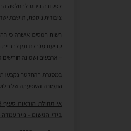
קביעת מגבלת זמן לדחיית ה
– ארבעים ושמונה חודשים מ
במסגרת ההחלטה נקבעו תנא
התמורה והשפעתה של חלוקת 
בידי הנישום – נייר עמדה מקצוע
הכנסות מראש המהוות הכנס
2(7) לפקודה שמהווה הכ