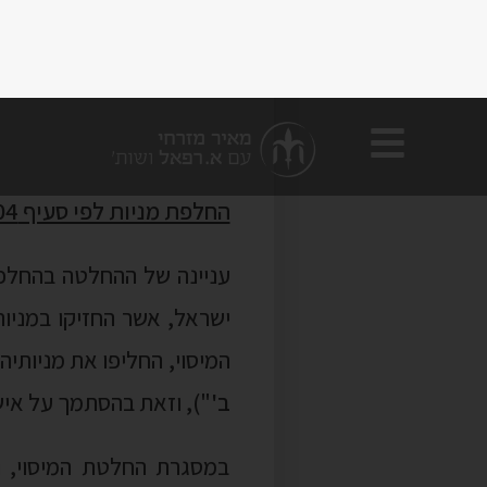
החלפת מניות לפי סעיף 104ח לפקודת מס הכנסה – החלטת מיסוי בהסכם מס' 6702/25
ישראל, אשר החזיקו במניו
המיסוי, החליפו את מניותי
ב'
"), וזאת בהסתמך על אישור המנה
לפקודה ביחס להחלפה הראש
ציבורית נוספת, תושבת ישר
רשות המסים אישרה כי ההח
הי