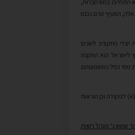
כסים מחוץ לישראל הוא התקנת
עת מסי כפל כמשמעותם
יוטת התקנות כוללת סוגים של רווחים חשבונאיים אשר יכללו בתחולת סעיף 100א1(א) לפקודה וכן הוראות
נהלית בנושא יום מכירת נכס – בג"ץ 69014-11-24 משה הר שמש נ' מנהל רשות
ת בעניין הגדרת "יום
ייחסות לגביה, על אף
רשות המסים לפרסם בעתיד חוזר