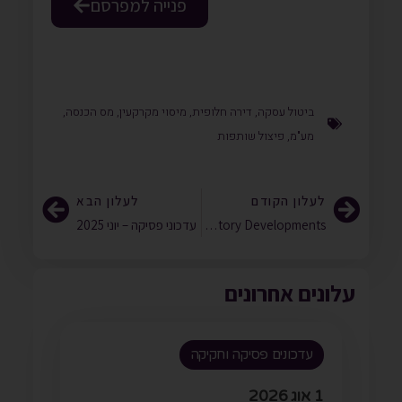
פנייה למפרסם
ביטול עסקה
,
דירה חלופית
,
מיסוי מקרקעין
,
מס הכנסה
,
מע"מ
,
פיצול שותפות
לעלון הקודם
לעלון הבא
Quarterly International Tax Update – Israel’s Latest Legislative and Regulatory Developments
עדכוני פסיקה – יוני 2025
עלונים אחרונים
עדכונים פסיקה וחקיקה
1 אוג 2026